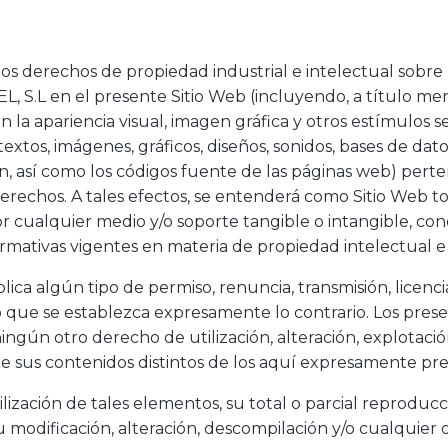
os derechos de propiedad industrial e intelectual sobre 
 S.L en el presente Sitio Web (incluyendo, a título mer
 apariencia visual, imagen gráfica y otros estímulos sen
xtos, imágenes, gráficos, diseños, sonidos, bases de dato
n, así como los códigos fuente de las páginas web) per
 derechos. A tales efectos, se entenderá como Sitio Web t
or cualquier medio y/o soporte tangible o intangible, co
ormativas vigentes en materia de propiedad intelectual e 
ica algún tipo de permiso, renuncia, transmisión, licencia
vo que se establezca expresamente lo contrario. Los pres
ngún otro derecho de utilización, alteración, explotació
e sus contenidos distintos de los aquí expresamente prev
zación de tales elementos, su total o parcial reproducc
su modificación, alteración, descompilación y/o cualquier 